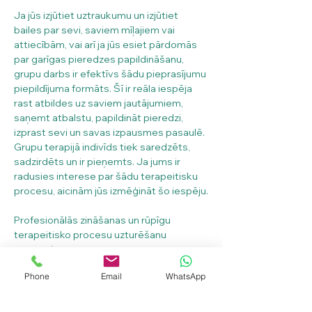
Ja jūs izjūtiet uztraukumu un izjūtiet 
bailes par sevi, saviem mīļajiem vai 
attiecībām, vai arī ja jūs esiet pārdomās 
par garīgas pieredzes papildināšanu, 
grupu darbs ir efektīvs šādu pieprasījumu 
piepildījuma formāts. Šī ir reāla iespēja 
rast atbildes uz saviem jautājumiem, 
saņemt atbalstu, papildināt pieredzi, 
izprast sevi un savas izpausmes pasaulē. 
Grupu terapijā indivīds tiek saredzēts, 
sadzirdēts un ir pieņemts. Ja jums ir 
radusies interese par šādu terapeitisku 
procesu, aicinām jūs izmēģināt šo iespēju.
Profesionālās zināšanas un rūpīgu 
terapeitisko procesu uzturēšanu 
uzņemsies:
klīniskais un veselības psihologs Jeļena 
Phone
Email
WhatsApp
Korsaka-Pumpure;