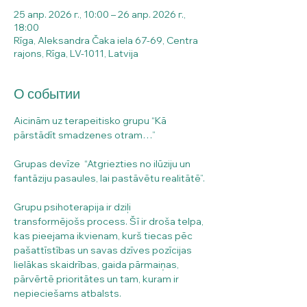
25 апр. 2026 г., 10:00 – 26 апр. 2026 г.,
18:00
Rīga, Aleksandra Čaka iela 67-69, Centra
rajons, Rīga, LV-1011, Latvija
О событии
Aicinām uz terapeitisko grupu “Kā 
pārstādīt smadzenes otram…”
Grupas devīze  “Atgriezties no ilūziju un 
fantāziju pasaules, lai pastāvētu realitātē”.
Grupu psihoterapija ir dziļi 
transformējošs process. Šī ir droša telpa, 
kas pieejama ikvienam, kurš tiecas pēc 
pašattīstības un savas dzīves pozīcijas 
lielākas skaidrības, gaida pārmaiņas, 
pārvērtē prioritātes un tam, kuram ir 
nepieciešams atbalsts.