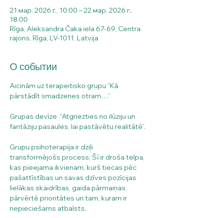
21 мар. 2026 г., 10:00 – 22 мар. 2026 г.,
18:00
Rīga, Aleksandra Čaka iela 67-69, Centra
rajons, Rīga, LV-1011, Latvija
О событии
Aicinām uz terapeitisko grupu “Kā 
pārstādīt smadzenes otram…”
Grupas devīze  “Atgriezties no ilūziju un 
fantāziju pasaules, lai pastāvētu realitātē”.
Grupu psihoterapija ir dziļi 
transformējošs process. Šī ir droša telpa, 
kas pieejama ikvienam, kurš tiecas pēc 
pašattīstības un savas dzīves pozīcijas 
lielākas skaidrības, gaida pārmaiņas, 
pārvērtē prioritātes un tam, kuram ir 
nepieciešams atbalsts.