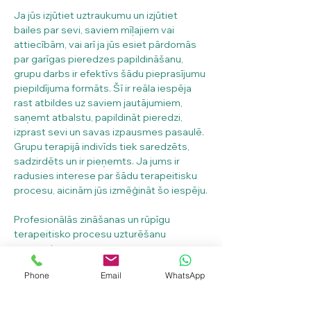
Ja jūs izjūtiet uztraukumu un izjūtiet 
bailes par sevi, saviem mīļajiem vai 
attiecībām, vai arī ja jūs esiet pārdomās 
par garīgas pieredzes papildināšanu, 
grupu darbs ir efektīvs šādu pieprasījumu 
piepildījuma formāts. Šī ir reāla iespēja 
rast atbildes uz saviem jautājumiem, 
saņemt atbalstu, papildināt pieredzi, 
izprast sevi un savas izpausmes pasaulē. 
Grupu terapijā indivīds tiek saredzēts, 
sadzirdēts un ir pieņemts. Ja jums ir 
radusies interese par šādu terapeitisku 
procesu, aicinām jūs izmēģināt šo iespēju.
Profesionālās zināšanas un rūpīgu 
terapeitisko procesu uzturēšanu 
uzņemsies:
klīniskais un veselības psihologs Jeļena 
Phone
Email
WhatsApp
Korsaka-Pumpure;