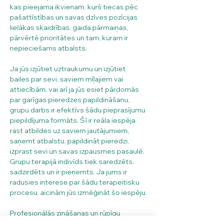
kas pieejama ikvienam, kurš tiecas pēc 
pašattīstības un savas dzīves pozīcijas 
lielākas skaidrības, gaida pārmaiņas, 
pārvērtē prioritātes un tam, kuram ir 
nepieciešams atbalsts.
Ja jūs izjūtiet uztraukumu un izjūtiet 
bailes par sevi, saviem mīļajiem vai 
attiecībām, vai arī ja jūs esiet pārdomās 
par garīgas pieredzes papildināšanu, 
grupu darbs ir efektīvs šādu pieprasījumu 
piepildījuma formāts. Šī ir reāla iespēja 
rast atbildes uz saviem jautājumiem, 
saņemt atbalstu, papildināt pieredzi, 
izprast sevi un savas izpausmes pasaulē. 
Grupu terapijā indivīds tiek saredzēts, 
sadzirdēts un ir pieņemts. Ja jums ir 
radusies interese par šādu terapeitisku 
procesu, aicinām jūs izmēģināt šo iespēju.
Profesionālās zināšanas un rūpīgu 