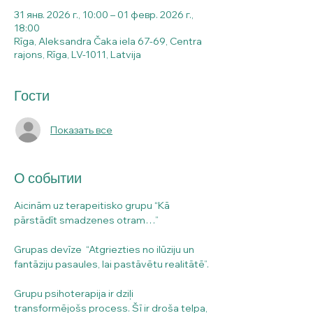
31 янв. 2026 г., 10:00 – 01 февр. 2026 г.,
18:00
Rīga, Aleksandra Čaka iela 67-69, Centra
rajons, Rīga, LV-1011, Latvija
Гости
Показать все
О событии
Aicinām uz terapeitisko grupu “Kā 
pārstādīt smadzenes otram…”
Grupas devīze  “Atgriezties no ilūziju un 
fantāziju pasaules, lai pastāvētu realitātē”.
Grupu psihoterapija ir dziļi 
transformējošs process. Šī ir droša telpa, 