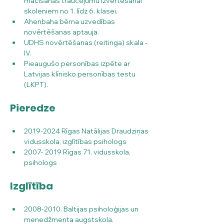
mācīšanās traucējumu izvērtēšanai 
skoleniem no 1. līdz 6. klasei.
Ahenbaha bērna uzvedības 
novērtēšanas aptauja.
UDHS novērtēšanas (reitinga) skala - 
IV.
Pieaugušo personības izpēte ar 
Latvijas klīnisko personības testu 
(LKPT).
Pieredze
2019-2024 Rīgas Natālijas Draudziņas 
vidusskola, izglītības psihologs
2007- 2019 Rīgas 71. vidusskola, 
psihologs
Izglītība
2008-2010. Baltijas psiholoģijas un 
menedžmenta augstskola. 