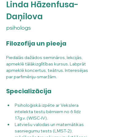
Linda Hāzenfusa-
Daņilova
psihologs
Filozofija un pieeja
Piedalās dažādos semināros, lekcijās, 
apmeklē tālākizglītības kursus. Labprāt 
apmeklē koncertus, teātrus. Interesējas 
par parfimēriju-smaržām.
Specializācija
Psiholoģiskā izpēte ar Vekslera 
intelekta testu bērniem no 6 līdz 
17g.v. (WISC-IV).
Latviešu valodas un matemātikas 
sasniegumu tests (LMST-2), 