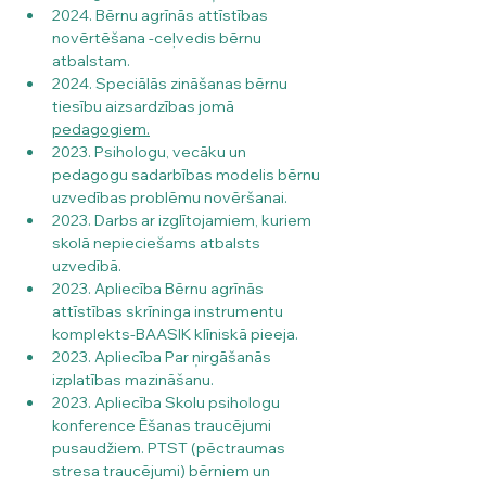
2024. Bērnu agrīnās attīstības 
novērtēšana -ceļvedis bērnu 
atbalstam.
2024. Speciālās zināšanas bērnu 
tiesību aizsardzības jomā 
pedagogiem.
2023. Psihologu, vecāku un 
pedagogu sadarbības modelis bērnu 
uzvedības problēmu novēršanai.
2023. Darbs ar izglītojamiem, kuriem 
skolā nepieciešams atbalsts 
uzvedībā.
2023. Apliecība Bērnu agrīnās 
attīstības skrīninga instrumentu 
komplekts-BAASIK klīniskā pieeja.
2023. Apliecība Par ņirgāšanās 
izplatības mazināšanu.
2023. Apliecība Skolu psihologu 
konference Ēšanas traucējumi 
pusaudžiem. PTST (pēctraumas 
stresa traucējumi) bērniem un 