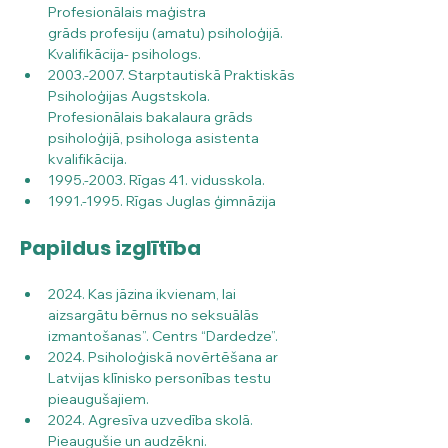
Profesionālais maģistra
grāds profesiju (amatu) psiholoģijā. 
Kvalifikācija- psihologs.
2003.-2007. Starptautiskā Praktiskās 
Psiholoģijas Augstskola. 
Profesionālais bakalaura grāds 
psiholoģijā, psihologa asistenta 
kvalifikācija.
1995.-2003. Rīgas 41. vidusskola.
1991.-1995. Rīgas Juglas ģimnāzija
Papildus izglītība
2024. Kas jāzina ikvienam, lai 
aizsargātu bērnus no seksuālās 
izmantošanas”. Centrs “Dardedze”.
2024. Psiholoģiskā novērtēšana ar 
Latvijas klīnisko personības testu 
pieaugušajiem.
2024. Agresīva uzvedība skolā. 
Pieaugušie un audzēkņi.