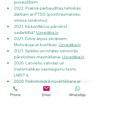
pusaudžiem.
2022. Praksē pārbaudītas tehnikas 
darbam ar PTSS (posttraumatisko 
stresa sindromu).
2021. Kā konfliktus pārvērst 
sadarbībā? 
Uzvediba.lv
2021. Dzīve ārpus ekrāniem. 
Motivācija un kustības. 
Uzvediba.lv
2021. Spēles un rotaļas sensorās 
pārslodzes mazināšanai. 
Uzvediba.lv
2020. Latviešu valodas un 
matemātikas sasniegumu tests 
LMST-II.
2020. Psiholoģiskā novērtēšana ar 
Vekslera intelekta testu bērniem 
(WISC-IV).
Phone
Email
WhatsApp
2019. Speciālās zināšanas bērnu 
tiesību aizsardzības jomā 
psihologiem.
2018. Psihologu atzinumu vadlīnijas 
un to sagatavošanas principi 