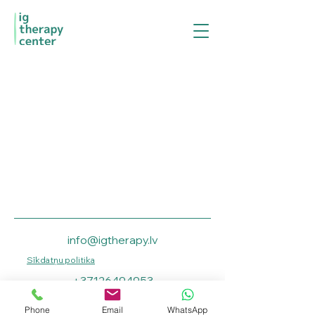
info@igtherapy.lv
Sīkdatņu politika
+37126494953
Aleksandra Čaka iela
Phone
Email
WhatsApp