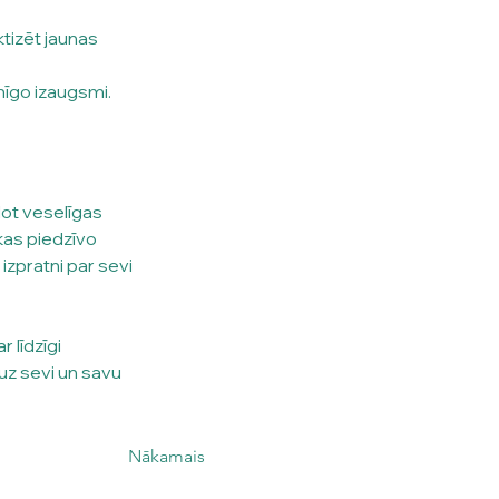
tizēt jaunas 
nīgo izaugsmi.
ot veselīgas 
 kas piedzīvo 
izpratni par sevi 
 līdzīgi 
uz sevi un savu 
Nākamais