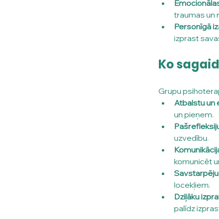
Emocionālas
traumas un r
Personīgā i
izprast sava
Ko sagaid
Grupu psihoterap
Atbalstu un 
un pieņem.
Pašrefleksiju
uzvedību.
Komunikācij
komunicēt un
Savstarpēju
locekļiem.
Dziļāku izpra
palīdz izpras