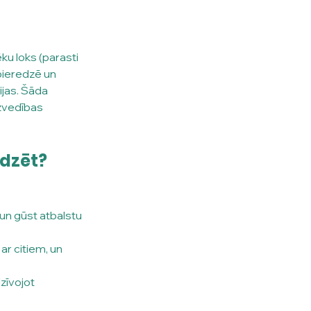
ku loks (parasti 
pieredzē un 
jas. Šāda 
zvedības 
īdzēt?
 un gūst atbalstu 
r citiem, un 
zīvojot 