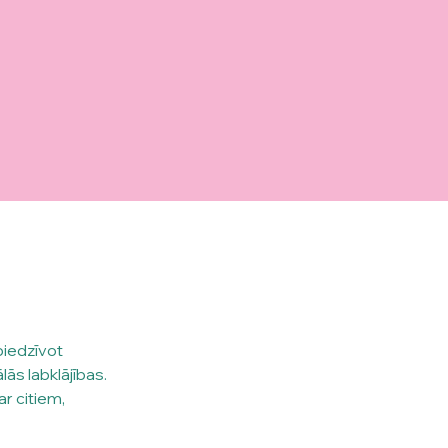
piedzīvot 
ās labklājības. 
r citiem, 