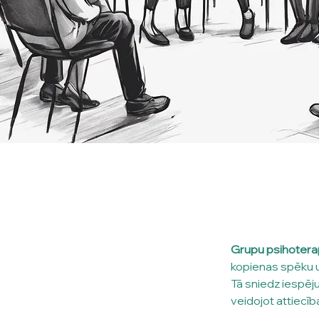
Grupu psihoterap
kopienas spēku un
Tā sniedz iespēju 
veidojot attiecīb