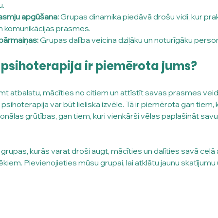
u.
rasmju apgūšana:
 Grupas dinamika piedāvā drošu vidi, kur prak
n komunikācijas prasmes.
 pārmaiņas:
 Grupas dalība veicina dziļāku un noturīgāku perso
 psihoterapija ir piemērota jums?
mt atbalstu, mācīties no citiem un attīstīt savas prasmes veid
 psihoterapija var būt lieliska izvēle. Tā ir piemērota gan tiem,
ālas grūtības, gan tiem, kuri vienkārši vēlas paplašināt savu 
upas, kurās varat droši augt, mācīties un dalīties savā ceļā ar
iem. Pievienojieties mūsu grupai, lai atklātu jaunu skatījumu 