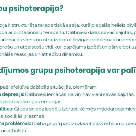
pu psihoterapija?
a ir strukturēta terapeitiskā sesija, kurā piedalās neliels cilvē
kopā ar profesionālu terapeitu. Dalībnieki dalās savās sajūtās, 
 arī mācās viens no otra, izprotot līdzīgas problēmas un emoci
drošu un atbalstošu vidi, kur iespējams izpētīt un pārveidot u
ālās reakcijas un attiecību dinamiku.
ījumos grupu psihoterapija var pal
 īpaši efektīva dažādās situācijās, piemēram:
 depresija:
 Dalībnieki iemācās, ka viņi nav vieni savās sajūtās,
as piedzīvo līdzīgas emocijas.
ūtības:
 Grupa sniedz iespēju izprast, kā mēs mijiedarbojamies a
as sociālās prasmes.
ma problēmas:
 Dalība grupā palīdz uzlabot pašvērtējumu, pied
un atbalstu.