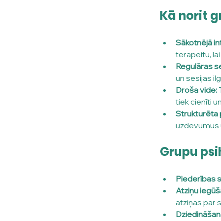
Kā norit 
Sākotnējā int
terapeitu, l
Regulāras se
un sesijas i
Droša vide:
 
tiek cienīti u
Strukturēta 
uzdevumus u
Grupu psi
Piederības s
Atziņu iegūš
atziņas par
Dziedināšan