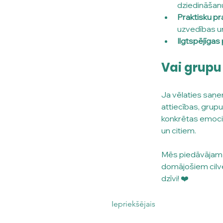
dziedināšan
Praktisku p
uzvedības u
Ilgtspējīgas
Vai grupu
Ja vēlaties saņe
attiecības, grupu
konkrētas emocion
un citiem.
Mēs piedāvājam gr
domājošiem cilvēk
dzīvi! ❤️
Iepriekšējais