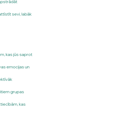
apstrādāt 
tīstīt sevi, labāk 
em, kas jūs saprot 
avas emocijas un 
ktīvāk 
citiem grupas 
ttiecībām, kas 