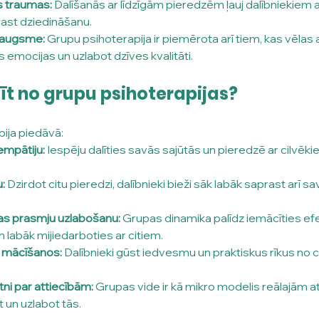
 traumas:
 Dalīšanās ar līdzīgām pieredzēm ļauj dalībniekiem 
ast dziedināšanu.
zaugsme:
 Grupu psihoterapija ir piemērota arī tiem, kas vēlas at
s emocijas un uzlabot dzīves kvalitāti.
īt no grupu psihoterapijas?
ija piedāvā:
empātiju:
 Iespēju dalīties savās sajūtās un pieredzē ar cilvēki
:
 Dzirdot citu pieredzi, dalībnieki bieži sāk labāk saprast arī s
as prasmju uzlabošanu:
 Grupas dinamika palīdz iemācīties efe
 labāk mijiedarboties ar citiem.
 mācīšanos:
 Dalībnieki gūst iedvesmu un praktiskus rīkus no 
tni par attiecībām:
 Grupas vide ir kā mikro modelis reālajām a
t un uzlabot tās.