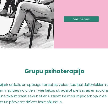
Sazināties
Grupu psihoterapija
ija
 ir unikāls un spēcīgs terapijas veids, kas ļauj dalībniekiem 
 mācīties no citiem, vienlaikus strādājot pie savas emocionāl
ne tikai izprast sevi, bet arī uzzināt, kā mēs mijiedarbojamies a
as un pārvarot dzīves izaicinājumus.