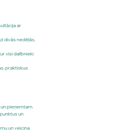
ltācija ar 
izi divās nedēļās, 
r visi dalībnieki 
s, praktiskus 
m un pieņemtam.
atpunktus un 
umu un veicina 