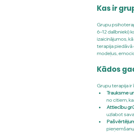
Kas ir gru
Grupu psihoterapij
6–12 dalībnieki) 
izaicinājumos, kā
terapija piedāvā 
modeļus, emocion
Kādos gad
Grupu terapija ir
Trauksme un
no citiem, k
Attiecību gr
uzlabot sav
Pašvērtēju
pieņemšanu 