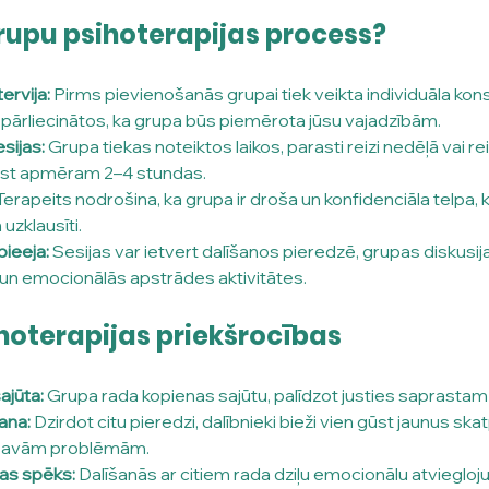
grupu psihoterapijas process?
ervija:
 Pirms pievienošanās grupai tiek veikta individuāla konsu
ai pārliecinātos, ka grupa būs piemērota jūsu vajadzībām.
sijas:
 Grupa tiekas noteiktos laikos, parasti reizi nedēļā vai re
lgst apmēram 2–4 stundas.
Terapeits nodrošina, ka grupa ir droša un konfidenciāla telpa, ku
n uzklausīti.
pieeja:
 Sesijas var ietvert dalīšanos pieredzē, grupas diskusija
n emocionālās apstrādes aktivitātes.
hoterapijas priekšrocības
ajūta:
 Grupa rada kopienas sajūtu, palīdzot justies saprasta
ana:
 Dzirdot citu pieredzi, dalībnieki bieži vien gūst jaunus sk
 savām problēmām.
as spēks:
 Dalīšanās ar citiem rada dziļu emocionālu atviegloj