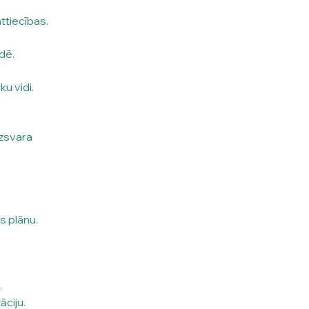
ttiecības.
dē.
u vidi.
zsvara 
s plānu.
.
āciju.