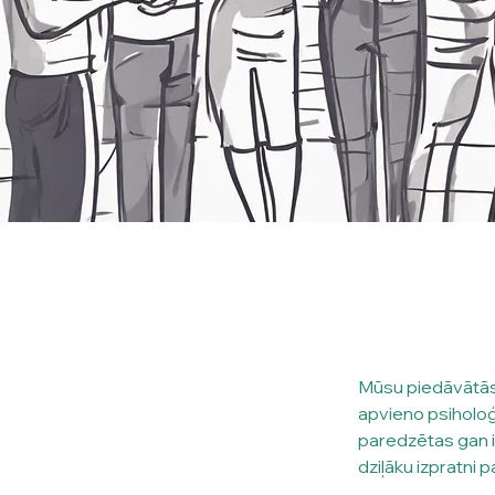
Mūsu piedāvātās
apvieno psiholoģ
paredzētas gan i
dziļāku izpratni