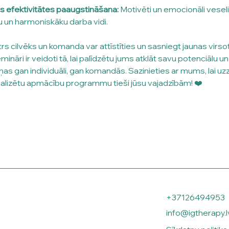
s efektivitātes paaugstināšana:
 Motivēti un emocionāli veseli
 un harmoniskāku darba vidi.
rs cilvēks un komanda var attīstīties un sasniegt jaunas virs
nāri ir veidoti tā, lai palīdzētu jums atklāt savu potenciālu un
as gan individuāli, gan komandās. Sazinieties ar mums, lai uzzi
alizētu apmācību programmu tieši jūsu vajadzībām! ❤️
+37126494953
info@igtherapy.l