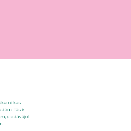
sākumi, kas 
dēm. Tās ir 
ām, piedāvājot 
m.