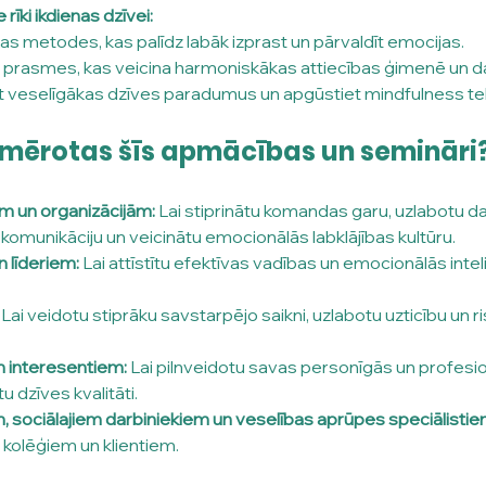
 rīki ikdienas dzīvei:
as metodes, kas palīdz labāk izprast un pārvaldīt emocijas.
et prasmes, kas veicina harmoniskākas attiecības ģimenē un d
et veselīgākas dzīves paradumus un apgūstiet mindfulness te
emērotas šīs apmācības un semināri
 un organizācijām:
 Lai stiprinātu komandas garu, uzlabotu da
komunikāciju un veicinātu emocionālās labklājības kultūru.
n līderiem:
 Lai attīstītu efektīvas vadības un emocionālās inte
 Lai veidotu stiprāku savstarpējo saikni, uzlabotu uzticību un ri
m interesentiem:
 Lai pilnveidotu savas personīgās un profesi
tu dzīves kvalitāti.
sociālajiem darbiniekiem un veselības aprūpes speciālistie
r kolēģiem un klientiem.