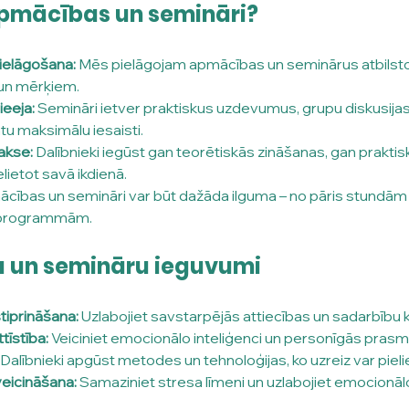
apmācības un semināri?
pielāgošana:
 Mēs pielāgojam apmācības un seminārus atbilstoš
un mērķiem.
ieeja:
 Semināri ietver praktiskus uzdevumus, grupu diskusijas
ātu maksimālu iesaisti.
rakse:
 Dalībnieki iegūst gan teorētiskās zināšanas, gan praktisk
elietot savā ikdienā.
cības un semināri var būt dažāda ilguma – no pāris stundām l
 programmām.
 un semināru ieguvumi
iprināšana:
 Uzlabojiet savstarpējās attiecības un sadarbību
ttīstība:
 Veiciniet emocionālo inteliģenci un personīgās prasm
 Dalībnieki apgūst metodes un tehnoloģijas, ko uzreiz var pieli
veicināšana:
 Samaziniet stresa līmeni un uzlabojiet emocionāl