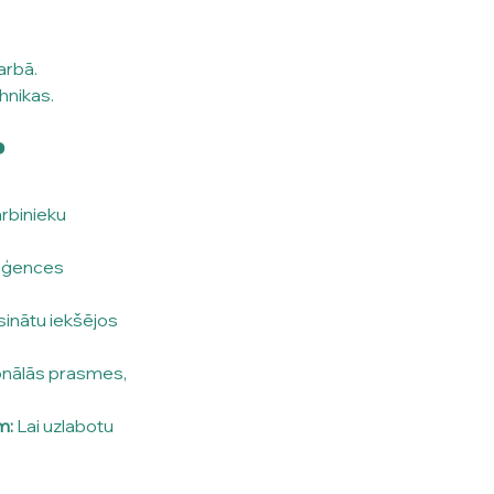
arbā.
hnikas.
?
rbinieku 
liģences 
sinātu iekšējos 
onālās prasmes, 
m:
 Lai uzlabotu 