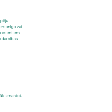
pēju 
ersonīgo vai 
eresentiem, 
 darbības 
bāk izmantot.