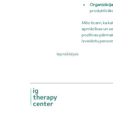
Organizācija
produktīvāku
Mēs ticam, ka kat
apmācības un semi
pozitīvas pārmaiņ
izveidotu person
Iepriekšējais