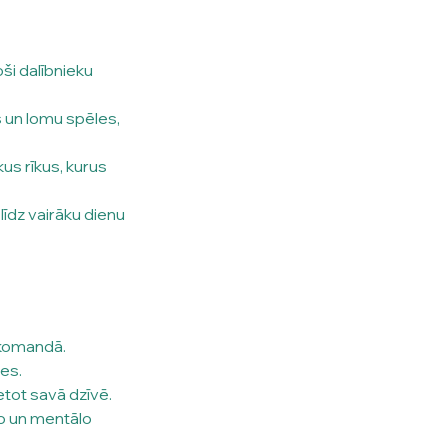
i dalībnieku 
 un lomu spēles, 
us rīkus, kurus 
īdz vairāku dienu 
 komandā.
es.
etot savā dzīvē.
o un mentālo 