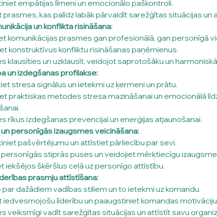
niet empātijas līmeni un emocionālo paškontroli.
t prasmes, kas palīdz labāk pārvaldīt sarežģītas situācijas un a
nikācija un konflikta risināšana:
iet komunikācijas prasmes gan profesionālā, gan personīgā vi
et konstruktīvus konfliktu risināšanas paņēmienus.
s klausīties un uzklausīt, veidojot saprotošāku un harmoniskāk
a un izdegšanas profilakse:
iet stresa signālus un ietekmi uz ķermeni un prātu.
et praktiskas metodes stresa mazināšanai un emocionālā līd
šanai.
s rīkus izdegšanas prevencijai un enerģijas atjaunošanai.
 un personīgās izaugsmes veicināšana:
niet pašvērtējumu un attīstiet pārliecību par sevi.
t personīgās stiprās puses un veidojiet mērķtiecīgu izaugsme
t iekšējos šķēršļus ceļā uz personīgo attīstību.
īderības prasmju attīstīšana:
e par dažādiem vadības stiliem un to ietekmi uz komandu.
et iedvesmojošu līderību un paaugstiniet komandas motivāciju
s veiksmīgi vadīt sarežģītas situācijas un attīstīt savu organiz