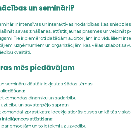
mācības un semināri?
ināri ir intensīvas un interaktīvas nodarbības, kas sniedz ies
ašināt savas zināšanas, attīstīt jaunas prasmes un veicināt p
ugsmi. Tie ir piemēroti dažādām auditorijām: individuāliem int
ājiem, uzņēmumiem un organizācijām, kas vēlas uzlabot savu
iecību kvalitāti.
uras mēs piedāvājam
 semināru klāstā ir iekļautas šādas tēmas:
aliedēšana:
iet komandas dinamiku un sadarbību.
t uzticību un savstarpējo sapratni.
t komandai izprast katra locekļa stiprās puses un kā tās visla
inteliģences attīstīšana:
 par emocijām un to ietekmi uz uzvedību.