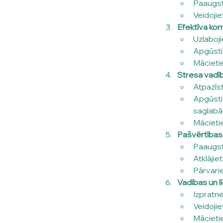
Paaugsti
Veidojie
Efektīva komu
Uzlaboj
Apgūsti
Mācietie
Stresa vadīb
Atpazīst
Apgūsti
saglabā
Mācietie
Pašvērtības
Paaugsti
Atklājie
Pārvarie
Vadības un l
Izpratn
Veidoji
Mācietie