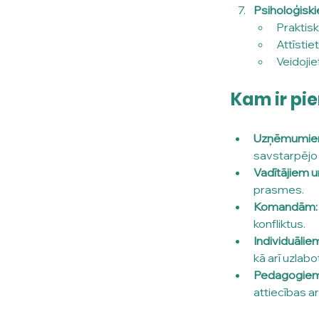
Psiholoģiskie
Praktisk
Attīsti
Veidoji
Kam ir pi
Uzņēmumiem
savstarpējo 
Vadītājiem u
prasmes.
Komandām:
konfliktus.
Individuālie
kā arī uzlabo
Pedagogiem, 
attiecības a