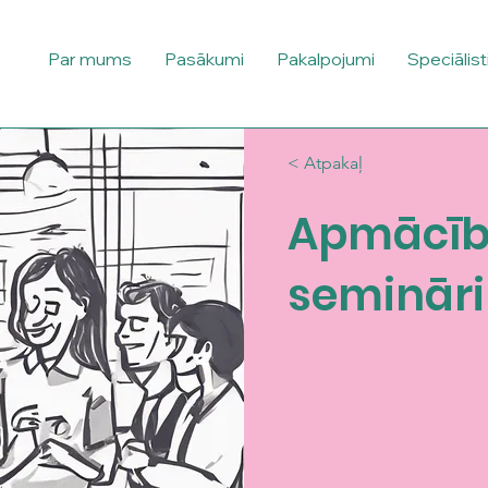
Par mums
Pasākumi
Pakalpojumi
Speciālist
< Atpakaļ
Apmācīb
semināri