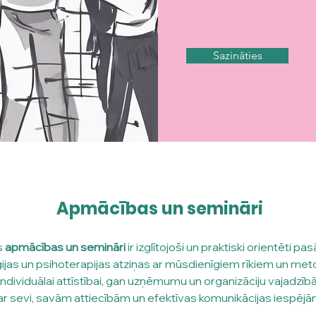
Sazināties
Apmācības un semināri
 
apmācības un semināri
 ir izglītojoši un praktiski orientēti pa
ijas un psihoterapijas atziņas ar mūsdienīgiem rīkiem un meto
ndividuālai attīstībai, gan uzņēmumu un organizāciju vajadzīb
 par sevi, savām attiecībām un efektīvas komunikācijas iespējā