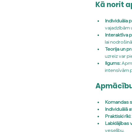
Kā norit 
Individuāla 
vajadzībām 
Interaktīva p
lai nodrošin
Teorija un p
uzreiz var pi
Ilgums:
 Apmā
intensīvām
Apmācību
Komandas st
Individuālā a
Praktiski rīki:
Labklājības 
veselību.