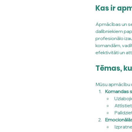
Kas ir ap
Apmācības un sem
dalībniekiem papl
profesionālo iza
komandām, vadīt
efektivitāti un att
Tēmas, k
Mūsu apmācību un
Komandas s
Uzlaboj
Attīstie
Palīdzie
Emocionālās 
Izpratne