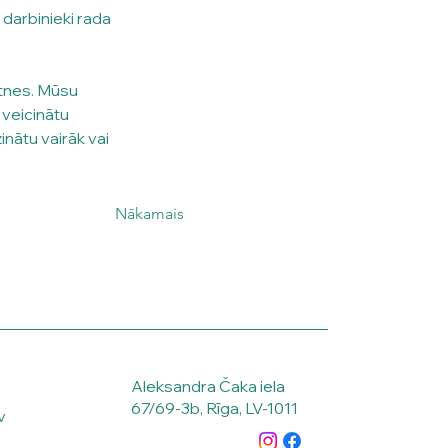
 darbinieki rada 
otnes. Mūsu 
 veicinātu 
nātu vairāk vai 
Nākamais
Aleksandra Čaka iela
67/69-3b, Rīga, LV-1011
v