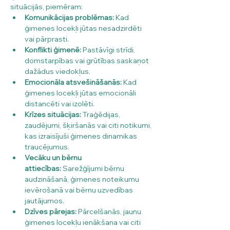
situācijās, piemēram:
Komunikācijas problēmas:
 Kad 
ģimenes locekļi jūtas nesadzirdēti 
vai pārprasti.
Konflikti ģimenē:
 Pastāvīgi strīdi, 
domstarpības vai grūtības saskaņot 
dažādus viedokļus.
Emocionāla atsvešināšanās:
 Kad 
ģimenes locekļi jūtas emocionāli 
distancēti vai izolēti.
Krīzes situācijas:
 Traģēdijas, 
zaudējumi, šķiršanās vai citi notikumi, 
kas izraisījuši ģimenes dinamikas 
traucējumus.
Vecāku un bērnu 
attiecības:
 Sarežģījumi bērnu 
audzināšanā, ģimenes noteikumu 
ievērošanā vai bērnu uzvedības 
jautājumos.
Dzīves pārejas:
 Pārcelšanās, jaunu 
ģimenes locekļu ienākšana vai citi 