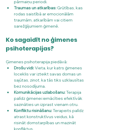
pārmaiņu periodi.
Traumas un atkarības:
 Grūtības, kas 
rodas saistībā ar emocionālām 
traumām, atkarībām vai citiem 
sarežģījumiem ģimenē.
Ko sagaidīt no ģimenes 
psihoterapijas?
Ģimenes psihoterapija piedāvā:
Drošu vidi:
 Vieta, kur katrs ģimenes 
loceklis var izteikt savas domas un 
sajūtas, zinot, ka tās tiks uzklausītas 
bez nosodījuma.
Komunikācijas uzlabošanu:
 Terapija 
palīdz ģimenei iemācīties efektīvāk 
sazināties un izprast vienam otru.
Konfliktu risināšanu:
 Terapeits palīdz 
atrast konstruktīvus veidus, kā 
risināt domstarpības un mazināt 
konfliktus.