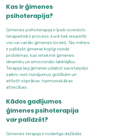
Kas ir ģimenes 
psihoterapija?
Ģimenes psihoterapija ir īpaši izveidots 
terapeitisks process, kurā tiek iesaistīti 
visi vai vairāki ģimenes locekļi. Tās mērķis 
ir palīdzēt ģimenei kopīgi risināt 
problēmas, kas ietekmē ģimenes 
dinamiku un emocionālo labklājību. 
Terapija ļauj ģimenei uzlabot savstarpējo 
saikni, rast risinājumus grūtībām un 
attīstīt stiprākas, harmoniskākas 
attiecības.
Kādos gadījumos 
ģimenes psihoterapija 
var palīdzēt?
Ģimenes terapija ir noderīga dažādās 