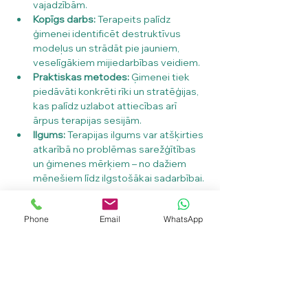
vajadzībām.
Kopīgs darbs:
 Terapeits palīdz 
ģimenei identificēt destruktīvus 
modeļus un strādāt pie jauniem, 
veselīgākiem mijiedarbības veidiem.
Praktiskas metodes:
 Ģimenei tiek 
piedāvāti konkrēti rīki un stratēģijas, 
kas palīdz uzlabot attiecības arī 
ārpus terapijas sesijām.
Ilgums:
 Terapijas ilgums var atšķirties 
atkarībā no problēmas sarežģītības 
un ģimenes mērķiem – no dažiem 
mēnešiem līdz ilgstošākai sadarbībai.
Ģimenes psihoterapijas 
Phone
Email
WhatsApp
ieguvumi
Uzlabota ģimenes 
komunikācija:
 Iemācieties dzirdēt un 
saprast vienam otru.
Veselīgāka dinamika:
 Atbrīvojieties 