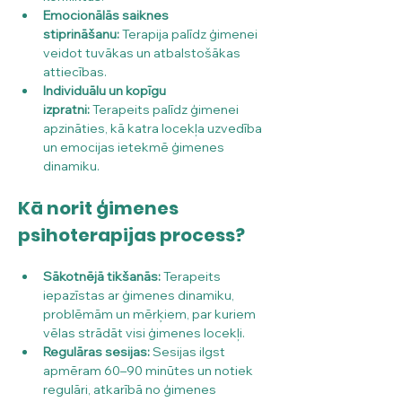
Emocionālās saiknes 
stiprināšanu:
 Terapija palīdz ģimenei 
veidot tuvākas un atbalstošākas 
attiecības.
Individuālu un kopīgu 
izpratni:
 Terapeits palīdz ģimenei 
apzināties, kā katra locekļa uzvedība 
un emocijas ietekmē ģimenes 
dinamiku.
Kā norit ģimenes 
psihoterapijas process?
Sākotnējā tikšanās:
 Terapeits 
iepazīstas ar ģimenes dinamiku, 
problēmām un mērķiem, par kuriem 
vēlas strādāt visi ģimenes locekļi.
Regulāras sesijas:
 Sesijas ilgst 
apmēram 60–90 minūtes un notiek 
regulāri, atkarībā no ģimenes 